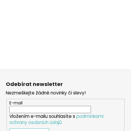
Z
á
Odebírat newsletter
p
Nezmeškejte žádné novinky či slevy!
a
t
E-mail
í
Vložením e-mailu souhlasíte s
podmínkami
ochrany osobních údajů