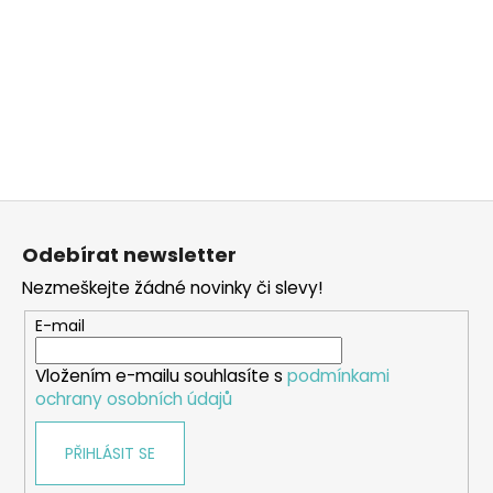
Z
á
Odebírat newsletter
p
Nezmeškejte žádné novinky či slevy!
a
t
E-mail
í
Vložením e-mailu souhlasíte s
podmínkami
ochrany osobních údajů
PŘIHLÁSIT SE