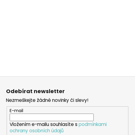
Z
á
Odebírat newsletter
p
Nezmeškejte žádné novinky či slevy!
a
t
E-mail
í
Vložením e-mailu souhlasíte s
podmínkami
ochrany osobních údajů