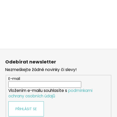
Z
á
Odebírat newsletter
p
Nezmeškejte žádné novinky či slevy!
a
t
E-mail
í
Vložením e-mailu souhlasíte s
podmínkami
ochrany osobních údajů
PŘIHLÁSIT SE