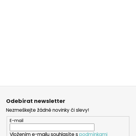
Z
á
Odebírat newsletter
p
Nezmeškejte žádné novinky či slevy!
a
t
E-mail
í
Vložením e-mailu souhlasíte s
podmínkami