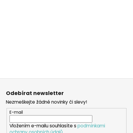
Z
á
Odebírat newsletter
p
Nezmeškejte žádné novinky či slevy!
a
t
E-mail
í
Vložením e-mailu souhlasíte s
podmínkami
ochrany osobních údajů