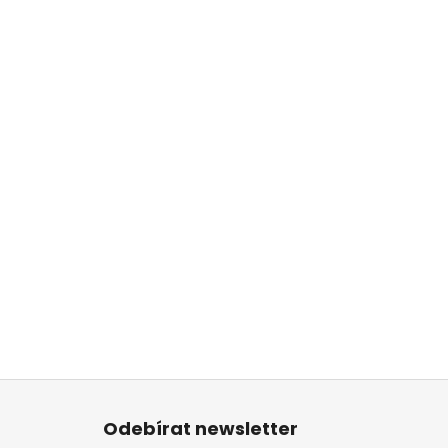
Z
á
Odebírat newsletter
p