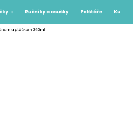
áčky
Ručníky a osušky
Polštáře
Kuchyň
jménem a ptáčkem 360ml
Co potřebujete najít?
HLEDAT
Doporučujeme