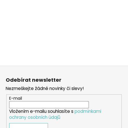
Z
á
Odebírat newsletter
p
Nezmeškejte žádné novinky či slevy!
a
t
E-mail
í
Vložením e-mailu souhlasíte s
podmínkami
ochrany osobních údajů