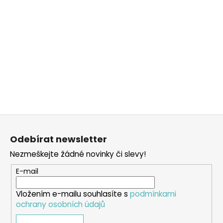
Z
á
Odebírat newsletter
p
Nezmeškejte žádné novinky či slevy!
a
t
E-mail
í
Vložením e-mailu souhlasíte s
podmínkami
ochrany osobních údajů