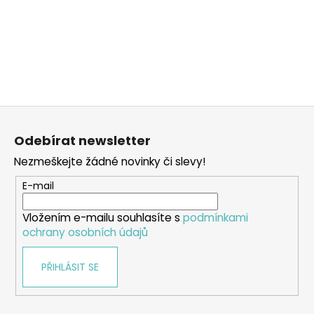
Z
á
Odebírat newsletter
p
Nezmeškejte žádné novinky či slevy!
a
t
E-mail
í
Vložením e-mailu souhlasíte s
podmínkami
ochrany osobních údajů
PŘIHLÁSIT SE