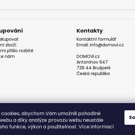
upování
Kontakty
akupovat
Kontaktní formulář
ní zboží
Email: info@domovi.cz
mi přišlo rozbité
te nám
DOMOVI.cz
Antonínov 647
739 44 Brušperk
Česká republika
 cookies, abychom Vám umožnili pohodlné
S
 webu a díky analýze provozu webu neustále
Obchodní podmínky
jeho funkce, výkon a použitelnost. Více informací