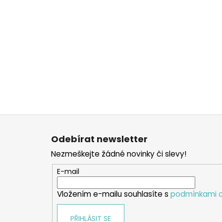
Z
á
Odebírat newsletter
p
Nezmeškejte žádné novinky či slevy!
a
t
E-mail
í
Vložením e-mailu souhlasíte s
podmínkami o
PŘIHLÁSIT SE