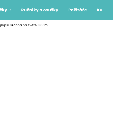
áčky
Ručníky a osušky
Polštáře
Kuchyň
jlepší brácha na světě! 360ml
Co potřebujete najít?
HLEDAT
Doporučujeme