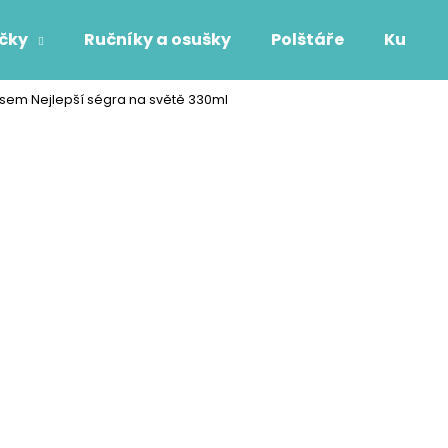
áčky
Ručníky a osušky
Polštáře
Kuchyň
pisem Nejlepší ségra na světě 330ml
Co potřebujete najít?
HLEDAT
Doporučujeme