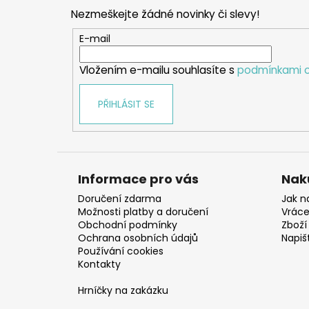
p
Nezmeškejte žádné novinky či slevy!
a
t
E-mail
í
Vložením e-mailu souhlasíte s
podmínkami o
PŘIHLÁSIT SE
Informace pro vás
Nak
Doručení zdarma
Jak n
Možnosti platby a doručení
Vráce
Obchodní podmínky
Zboží 
Ochrana osobních údajů
Napiš
Používání cookies
Kontakty
Hrníčky na zakázku