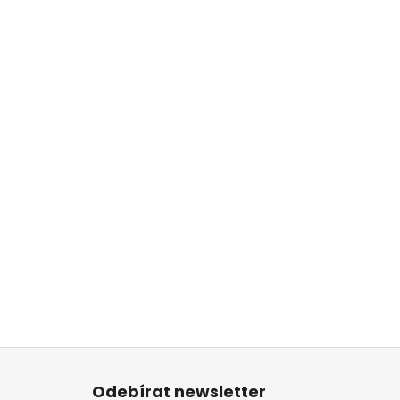
Z
á
Odebírat newsletter