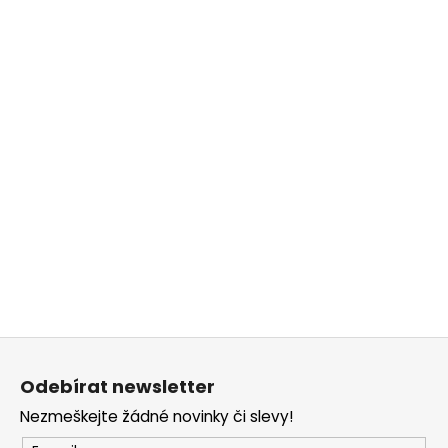
Z
á
Odebírat newsletter
p
Nezmeškejte žádné novinky či slevy!
a