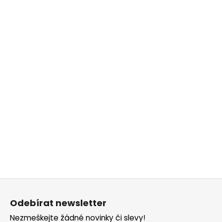
Z
á
Odebírat newsletter
p
Nezmeškejte žádné novinky či slevy!