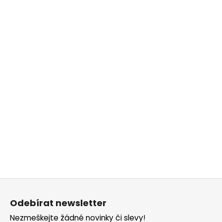
Z
á
Odebírat newsletter
p
Nezmeškejte žádné novinky či slevy!