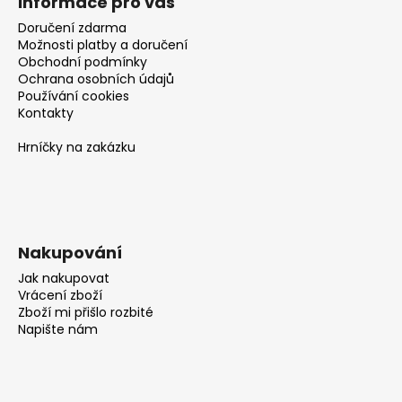
č
Informace pro vás
u
Doručení zdarma
j
Možnosti platby a doručení
e
Obchodní podmínky
m
Ochrana osobních údajů
Používání cookies
e
Kontakty
Hrníčky na zakázku
Nakupování
Jak nakupovat
Vrácení zboží
Zboží mi přišlo rozbité
Napište nám