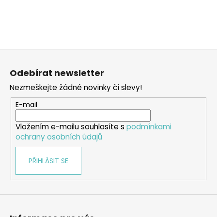
a
j
í
t
Z
?
á
Odebírat newsletter
p
Nezmeškejte žádné novinky či slevy!
a
t
E-mail
HLEDAT
í
Vložením e-mailu souhlasíte s
podmínkami
ochrany osobních údajů
D
PŘIHLÁSIT SE
o
p
o
r
u