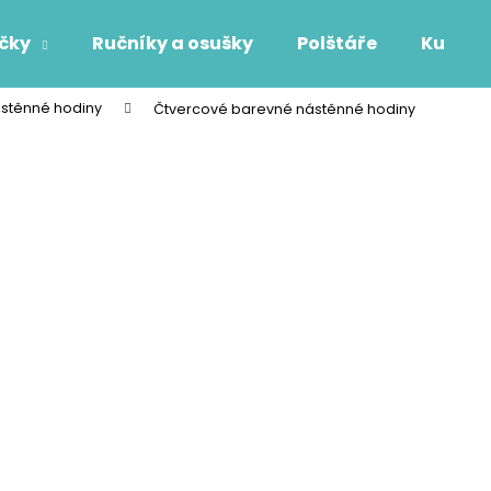
áčky
Ručníky a osušky
Polštáře
Kuchyň
stěnné hodiny
Čtvercové barevné nástěnné hodiny
Co potřebujete najít?
HLEDAT
Doporučujeme