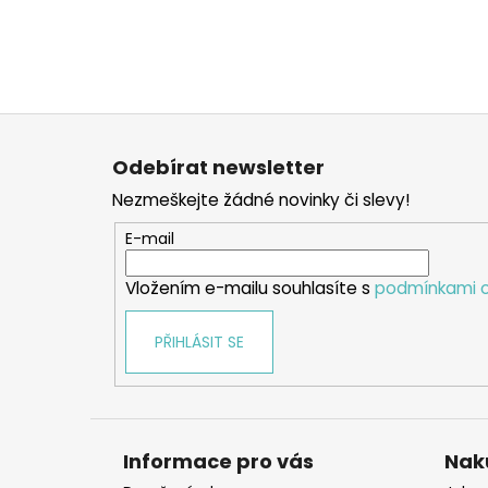
Z
á
Odebírat newsletter
p
Nezmeškejte žádné novinky či slevy!
a
t
E-mail
í
Vložením e-mailu souhlasíte s
podmínkami o
PŘIHLÁSIT SE
Informace pro vás
Nak