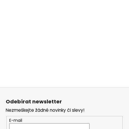
č
u
j
e
m
e
Z
á
Odebírat newsletter
p
Nezmeškejte žádné novinky či slevy!
a
t
E-mail
í