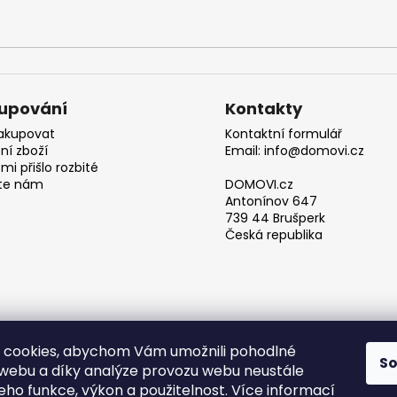
upování
Kontakty
akupovat
Kontaktní formulář
ní zboží
Email: info@domovi.cz
mi přišlo rozbité
te nám
DOMOVI.cz
Antonínov 647
739 44 Brušperk
Česká republika
 cookies, abychom Vám umožnili pohodlné
S
 webu a díky analýze provozu webu neustále
Obchodní podmínky
jeho funkce, výkon a použitelnost. Více informací