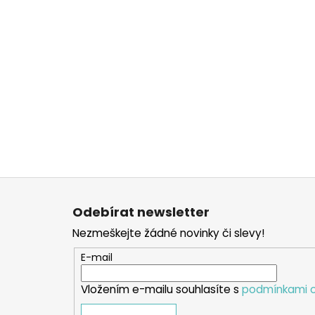
Z
á
Odebírat newsletter
p
Nezmeškejte žádné novinky či slevy!
a
t
E-mail
í
Vložením e-mailu souhlasíte s
podmínkami o