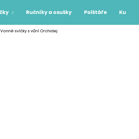
áčky
Ručníky a osušky
Polštáře
Kuchyň
Vonné svíčky s vůní Orchidej
Co potřebujete najít?
HLEDAT
Doporučujeme