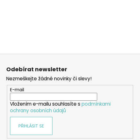
Z
á
Odebírat newsletter
p
Nezmeškejte žádné novinky či slevy!
a
t
E-mail
í
Vložením e-mailu souhlasíte s
podmínkami
ochrany osobních údajů
PŘIHLÁSIT SE