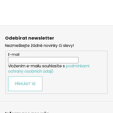
a
j
í
t
Z
?
á
Odebírat newsletter
p
Nezmeškejte žádné novinky či slevy!
a
t
E-mail
HLEDAT
í
Vložením e-mailu souhlasíte s
podmínkami
ochrany osobních údajů
D
PŘIHLÁSIT SE
o
p
o
r
u