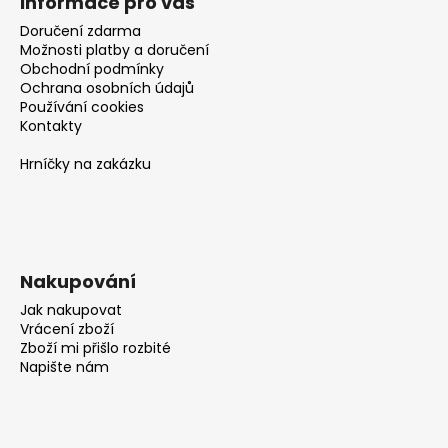
č
Informace pro vás
u
Doručení zdarma
j
Možnosti platby a doručení
e
Obchodní podmínky
m
Ochrana osobních údajů
Používání cookies
e
Kontakty
Hrníčky na zakázku
Nakupování
Jak nakupovat
Vrácení zboží
Zboží mi přišlo rozbité
Napište nám