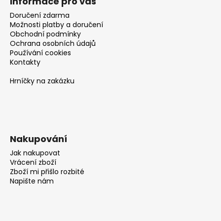
č
Informace pro vás
u
Doručení zdarma
j
Možnosti platby a doručení
e
Obchodní podmínky
m
Ochrana osobních údajů
Používání cookies
e
Kontakty
Hrníčky na zakázku
Nakupování
Jak nakupovat
Vrácení zboží
Zboží mi přišlo rozbité
Napište nám