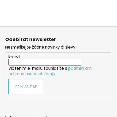
a
j
í
t
Z
?
á
Odebírat newsletter
p
Nezmeškejte žádné novinky či slevy!
a
t
E-mail
HLEDAT
í
Vložením e-mailu souhlasíte s
podmínkami
ochrany osobních údajů
D
PŘIHLÁSIT SE
o
p
o
r
u