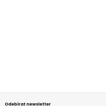
Z
á
Odebírat newsletter