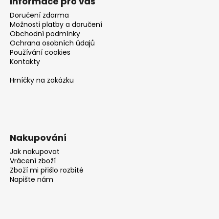
č
Informace pro vás
u
Doručení zdarma
j
Možnosti platby a doručení
e
Obchodní podmínky
m
Ochrana osobních údajů
Používání cookies
e
Kontakty
Hrníčky na zakázku
Nakupování
Jak nakupovat
Vrácení zboží
Zboží mi přišlo rozbité
Napište nám