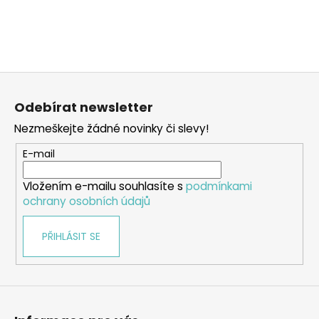
a
j
í
t
Z
?
á
Odebírat newsletter
p
Nezmeškejte žádné novinky či slevy!
a
t
E-mail
HLEDAT
í
Vložením e-mailu souhlasíte s
podmínkami
ochrany osobních údajů
D
PŘIHLÁSIT SE
o
p
o
r
u