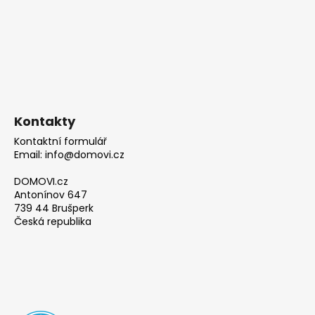
č
u
j
e
m
e
Kontakty
Kontaktní formulář
Email: info@domovi.cz
DOMOVI.cz
Antonínov 647
739 44 Brušperk
Česká republika