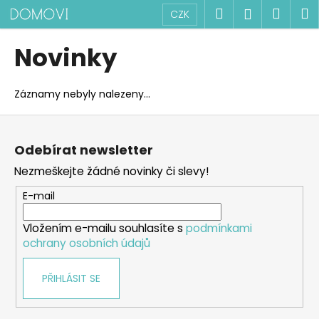
K
Přejít
Hledat
Náku
M
Přihlášen
CZK
na
o
obsah
Zpět
Zpět
košík
š
Novinky
í
C
k
o
Záznamy nebyly nalezeny...
p
Z
o
á
t
Odebírat newsletter
p
ř
Nezmeškejte žádné novinky či slevy!
a
e
t
E-mail
b
í
u
Vložením e-mailu souhlasíte s
podmínkami
j
ochrany osobních údajů
e
t
PŘIHLÁSIT SE
e
n