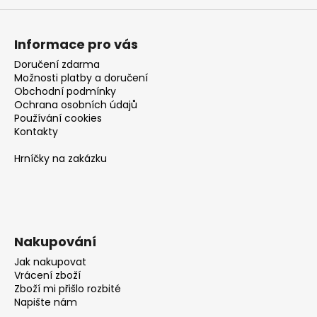
a
j
Informace pro vás
í
Doručení zdarma
t
Možnosti platby a doručení
?
Obchodní podmínky
Ochrana osobních údajů
Používání cookies
Kontakty
Hrníčky na zakázku
HLEDAT
D
o
Nakupování
p
Jak nakupovat
o
Vrácení zboží
r
Zboží mi přišlo rozbité
u
Napište nám