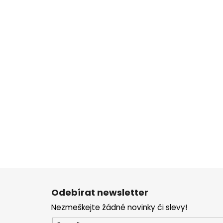
Z
á
Odebírat newsletter
p
Nezmeškejte žádné novinky či slevy!
a