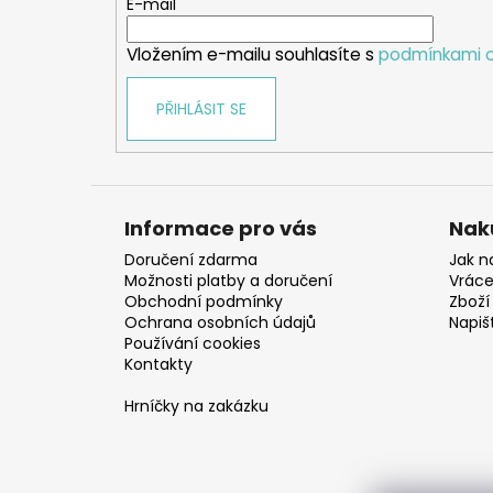
t
E-mail
í
Vložením e-mailu souhlasíte s
podmínkami o
PŘIHLÁSIT SE
Informace pro vás
Nak
Doručení zdarma
Jak n
Možnosti platby a doručení
Vráce
Obchodní podmínky
Zboží 
Ochrana osobních údajů
Napiš
Používání cookies
Kontakty
Hrníčky na zakázku