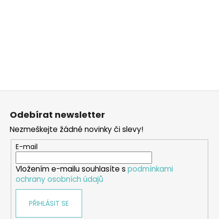
Z
á
Odebírat newsletter
p
Nezmeškejte žádné novinky či slevy!
a
t
E-mail
í
Vložením e-mailu souhlasíte s
podmínkami
ochrany osobních údajů
PŘIHLÁSIT SE