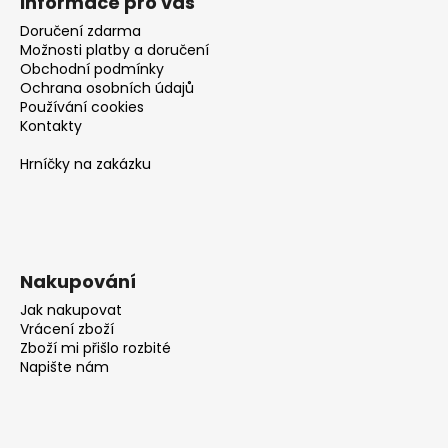
č
Informace pro vás
u
Doručení zdarma
j
Možnosti platby a doručení
e
Obchodní podmínky
m
Ochrana osobních údajů
Používání cookies
e
Kontakty
Hrníčky na zakázku
Nakupování
Jak nakupovat
Vrácení zboží
Zboží mi přišlo rozbité
Napište nám