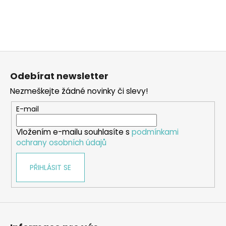
a
j
í
t
Z
?
á
Odebírat newsletter
p
Nezmeškejte žádné novinky či slevy!
a
t
E-mail
HLEDAT
í
Vložením e-mailu souhlasíte s
podmínkami
ochrany osobních údajů
D
PŘIHLÁSIT SE
o
p
o
r
u