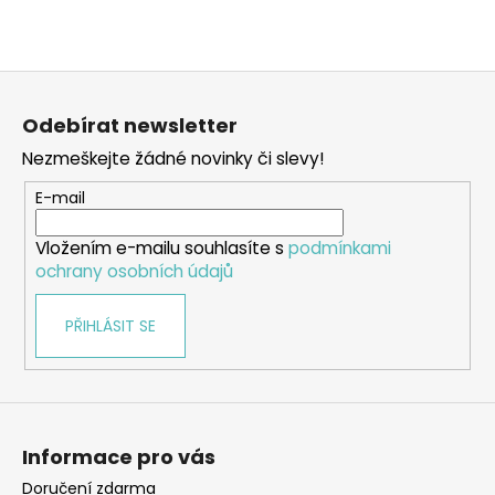
a
j
Z
í
á
t
Odebírat newsletter
p
?
Nezmeškejte žádné novinky či slevy!
a
t
E-mail
í
Vložením e-mailu souhlasíte s
podmínkami
HLEDAT
ochrany osobních údajů
PŘIHLÁSIT SE
D
o
p
o
r
Informace pro vás
u
Doručení zdarma