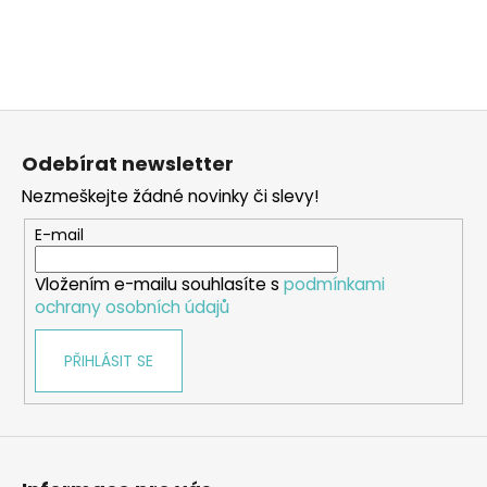
a
j
í
t
Z
?
á
Odebírat newsletter
p
Nezmeškejte žádné novinky či slevy!
a
t
E-mail
HLEDAT
í
Vložením e-mailu souhlasíte s
podmínkami
ochrany osobních údajů
D
PŘIHLÁSIT SE
o
p
o
r
u