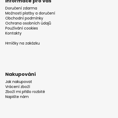
č
Informace pro vás
u
Doručení zdarma
j
Možnosti platby a doručení
e
Obchodní podmínky
m
Ochrana osobních údajů
Používání cookies
e
Kontakty
Hrníčky na zakázku
Nakupování
Jak nakupovat
Vrácení zboží
Zboží mi přišlo rozbité
Napište nám