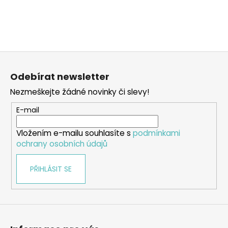
a
j
í
t
Z
?
á
Odebírat newsletter
p
Nezmeškejte žádné novinky či slevy!
a
t
E-mail
HLEDAT
í
Vložením e-mailu souhlasíte s
podmínkami
ochrany osobních údajů
D
PŘIHLÁSIT SE
o
p
o
r
u