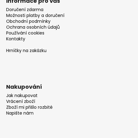
č
Informace pro vás
u
Doručení zdarma
j
Možnosti platby a doručení
e
Obchodní podmínky
m
Ochrana osobních údajů
Používání cookies
e
Kontakty
Hrníčky na zakázku
Nakupování
Jak nakupovat
Vrácení zboží
Zboží mi přišlo rozbité
Napište nám