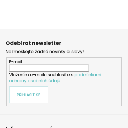
a
j
í
t
Z
?
á
Odebírat newsletter
p
Nezmeškejte žádné novinky či slevy!
a
t
E-mail
HLEDAT
í
Vložením e-mailu souhlasíte s
podmínkami
ochrany osobních údajů
D
PŘIHLÁSIT SE
o
p
o
r
u