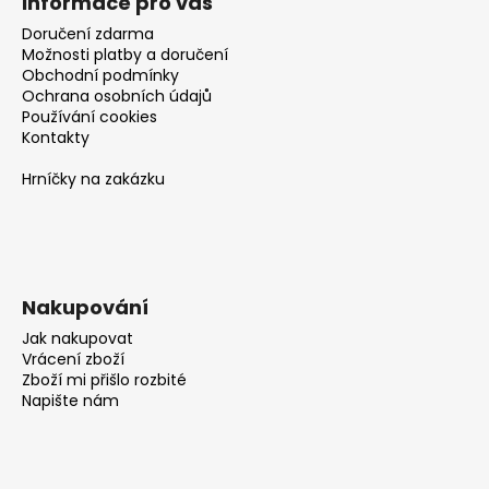
č
Informace pro vás
u
Doručení zdarma
j
Možnosti platby a doručení
e
Obchodní podmínky
m
Ochrana osobních údajů
Používání cookies
e
Kontakty
Hrníčky na zakázku
Nakupování
Jak nakupovat
Vrácení zboží
Zboží mi přišlo rozbité
Napište nám