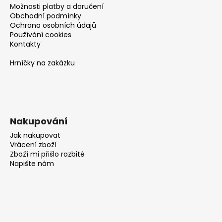
č
Možnosti platby a doručení
u
Obchodní podmínky
j
Ochrana osobních údajů
e
Používání cookies
m
Kontakty
e
Hrníčky na zakázku
Nakupování
Jak nakupovat
Vrácení zboží
Zboží mi přišlo rozbité
Napište nám