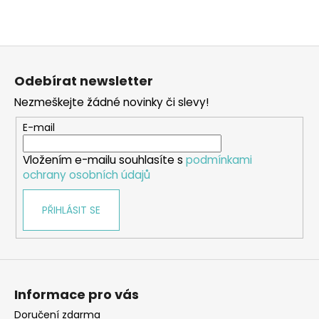
a
j
Z
í
á
t
Odebírat newsletter
p
?
Nezmeškejte žádné novinky či slevy!
a
t
E-mail
í
Vložením e-mailu souhlasíte s
podmínkami
HLEDAT
ochrany osobních údajů
PŘIHLÁSIT SE
D
o
p
o
r
Informace pro vás
u
Doručení zdarma