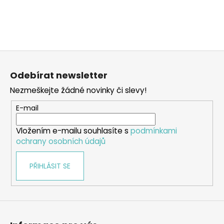
a
j
í
t
Z
?
á
Odebírat newsletter
p
Nezmeškejte žádné novinky či slevy!
a
t
E-mail
HLEDAT
í
Vložením e-mailu souhlasíte s
podmínkami
ochrany osobních údajů
D
PŘIHLÁSIT SE
o
p
o
r
u