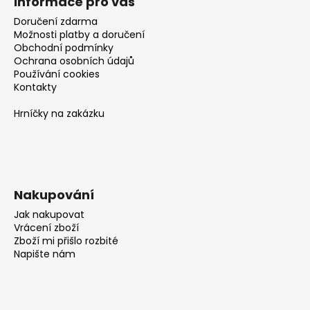
č
Informace pro vás
u
Doručení zdarma
j
Možnosti platby a doručení
e
Obchodní podmínky
m
Ochrana osobních údajů
Používání cookies
e
Kontakty
Hrníčky na zakázku
Nakupování
Jak nakupovat
Vrácení zboží
Zboží mi přišlo rozbité
Napište nám