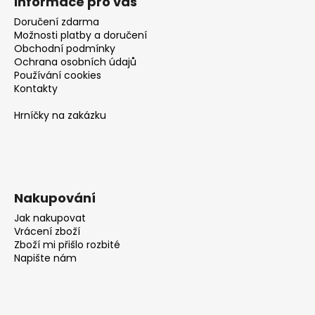
č
Informace pro vás
u
Doručení zdarma
j
Možnosti platby a doručení
e
Obchodní podmínky
m
Ochrana osobních údajů
Používání cookies
e
Kontakty
Hrníčky na zakázku
Nakupování
Jak nakupovat
Vrácení zboží
Zboží mi přišlo rozbité
Napište nám