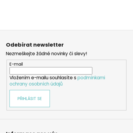
a
j
í
t
Z
?
á
Odebírat newsletter
p
Nezmeškejte žádné novinky či slevy!
a
t
E-mail
HLEDAT
í
Vložením e-mailu souhlasíte s
podmínkami
ochrany osobních údajů
D
PŘIHLÁSIT SE
o
p
o
r
u