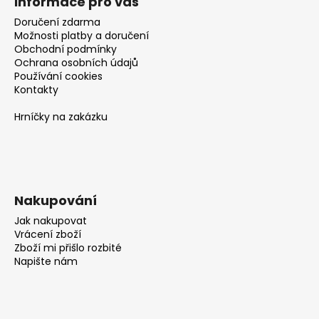
č
Informace pro vás
u
Doručení zdarma
j
Možnosti platby a doručení
e
Obchodní podmínky
m
Ochrana osobních údajů
Používání cookies
e
Kontakty
Hrníčky na zakázku
Nakupování
Jak nakupovat
Vrácení zboží
Zboží mi přišlo rozbité
Napište nám