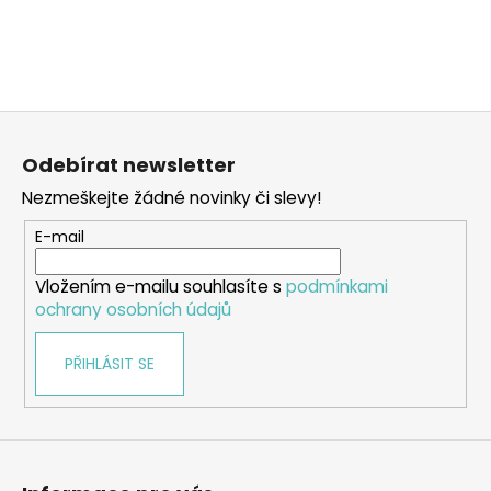
a
j
í
t
Z
?
á
Odebírat newsletter
p
Nezmeškejte žádné novinky či slevy!
a
t
E-mail
HLEDAT
í
Vložením e-mailu souhlasíte s
podmínkami
ochrany osobních údajů
D
PŘIHLÁSIT SE
o
p
o
r
u