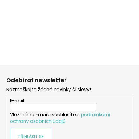
Z
á
Odebírat newsletter
p
Nezmeškejte žádné novinky či slevy!
a
t
E-mail
í
Vložením e-mailu souhlasíte s
podmínkami
ochrany osobních údajů
PŘIHLÁSIT SE