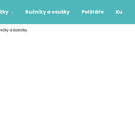
áčky
Ručníky a osušky
Polštáře
Kuchyň
ičky a kasičky
Co potřebujete najít?
HLEDAT
Doporučujeme