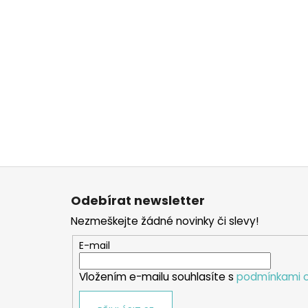
Z
á
Odebírat newsletter
p
Nezmeškejte žádné novinky či slevy!
a
t
E-mail
í
Vložením e-mailu souhlasíte s
podmínkami o