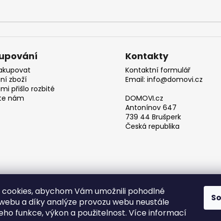
upování
Kontakty
akupovat
Kontaktní formulář
ní zboží
Email: info@domovi.cz
mi přišlo rozbité
te nám
DOMOVI.cz
Antonínov 647
739 44 Brušperk
Česká republika
 cookies, abychom Vám umožnili pohodlné
S
 webu a díky analýze provozu webu neustále
Obchodní podmínky
jeho funkce, výkon a použitelnost. Více informací