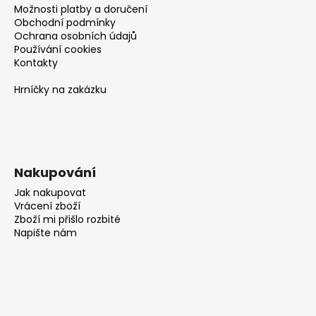
č
Možnosti platby a doručení
u
Obchodní podmínky
j
Ochrana osobních údajů
e
Používání cookies
m
Kontakty
e
Hrníčky na zakázku
Nakupování
Jak nakupovat
Vrácení zboží
Zboží mi přišlo rozbité
Napište nám