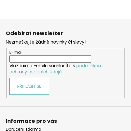
a
j
Z
í
á
t
Odebírat newsletter
p
?
Nezmeškejte žádné novinky či slevy!
a
t
E-mail
í
Vložením e-mailu souhlasíte s
podmínkami
HLEDAT
ochrany osobních údajů
PŘIHLÁSIT SE
D
o
p
o
r
Informace pro vás
u
Doručení zdarma